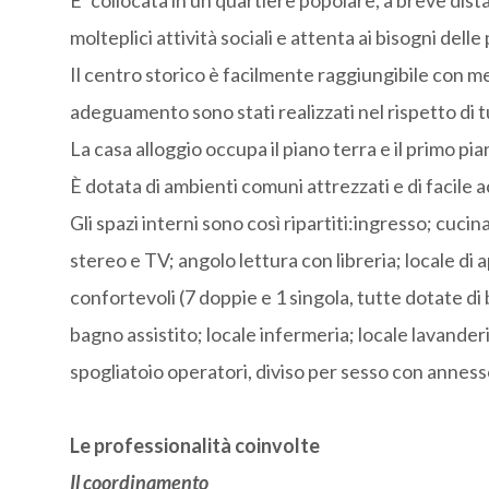
E’ collocata in un quartiere popolare, a breve dist
molteplici attività sociali e attenta ai bisogni delle
Il centro storico è facilmente raggiungibile con mezz
adeguamento sono stati realizzati nel rispetto di t
La casa alloggio occupa il piano terra e il primo pi
È dotata di ambienti comuni attrezzati e di facile a
Gli spazi interni sono così ripartiti:ingresso; cucin
stereo e TV; angolo lettura con libreria; locale di
confortevoli (7 doppie e 1 singola, tutte dotate d
bagno assistito; locale infermeria; locale lavander
spogliatoio operatori, diviso per sesso con annes
Le professionalità coinvolte
Il coordinamento