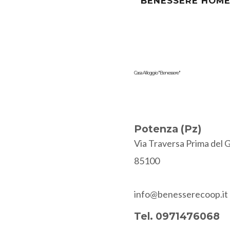
BENESSERE HOM
Casa Alloggio "Benessere"
Potenza (Pz)
Via Traversa Prima del G
85100
info@benesserecoop.it
Tel. 0971476068