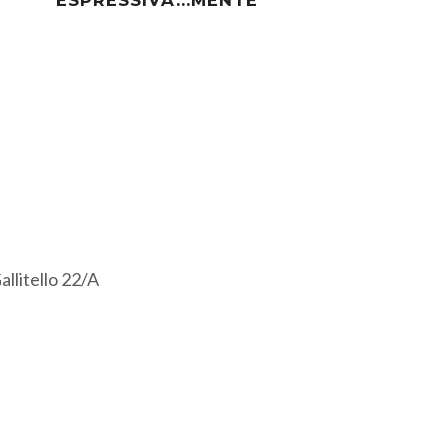
ESPRESSIVA...MENTE
E
allitello 22/A